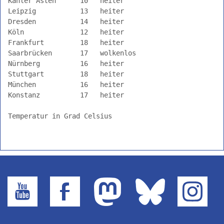
Kahler Asten      10   heiter                       

Leipzig           13   heiter                       

Dresden           14   heiter                       

Köln              12   heiter                       

Frankfurt         18   heiter                       

Saarbrücken       17   wolkenlos                    

Nürnberg          16   heiter                       

Stuttgart         18   heiter                       

München           16   heiter                       

Konstanz          17   heiter                       

Temperatur in Grad Celsius
