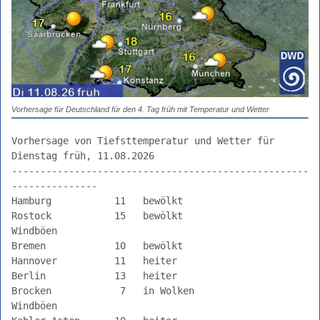
Wetterbericht
weitere
Aussichten
Regionenwetter
Seewetter
Erklärungen
Vorhersage für Deutschland für den 4. Tag früh mit Temperatur und Wetter
der
Piktogramme
Vorhersage von Tiefsttemperatur und Wetter für 
Dienstag früh, 11.08.2026

----------------------------------------------------
---------------

Hamburg           11   bewölkt                      

Rostock           15   bewölkt                     
Windböen

Bremen            10   bewölkt                      

Hannover          11   heiter                       

Berlin            13   heiter                       

Brocken            7   in Wolken                   
Windböen
