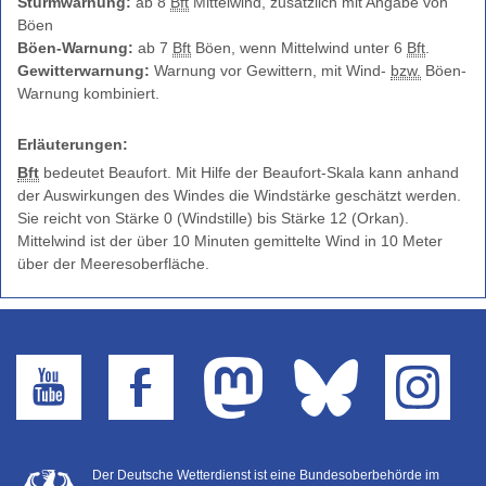
Sturmwarnung:
ab 8
Bft
Mittelwind, zusätzlich mit Angabe von
Farbskala
Böen
Unwetterwarnkriterien
Böen-Warnung:
ab 7
Bft
Böen, wenn Mittelwind unter 6
Bft
.
Gewitterwarnung:
Warnung vor Gewittern, mit Wind-
bzw.
Böen-
Wetterwarnkriterien
Warnung kombiniert.
Binnenseewarnungen
Küstenwarnungen
Erläuterungen:
Hitze-
Bft
bedeutet Beaufort. Mit Hilfe der Beaufort-Skala kann anhand
und
der Auswirkungen des Windes die Windstärke geschätzt werden.
UV-
Sie reicht von Stärke 0 (Windstille) bis Stärke 12 (Orkan).
Warnungen
Mittelwind ist der über 10 Minuten gemittelte Wind in 10 Meter
über der Meeresoberfläche.
Windwarnskala
Hochwasserzentralen
Weitere
Partner
Der Deutsche Wetterdienst ist eine Bundesoberbehörde im