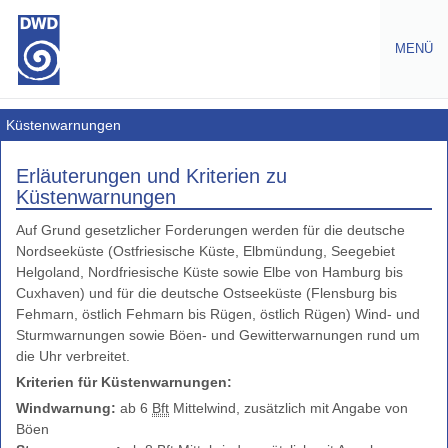
MENÜ
Warnungen
Küstenwarnungen
Amtliche
Erläuterungen und Kriterien zu
Warnungen
Küstenwarnungen
Wetterwarnungen
Auf Grund gesetzlicher Forderungen werden für die deutsche
Europa
Nordseeküste (Ostfriesische Küste, Elbmündung, Seegebiet
Gefahrenindizes
Helgoland, Nordfriesische Küste sowie Elbe von Hamburg bis
Gesundheit
Cuxhaven) und für die deutsche Ostseeküste (Flensburg bis
Fehmarn, östlich Fehmarn bis Rügen, östlich Rügen) Wind- und
Gefahrenindizes
Sturmwarnungen sowie Böen- und Gewitterwarnungen rund um
-
die Uhr verbreitet.
(Wald-,
Grasbrand)
Kriterien für Küstenwarnungen:
Windwarnung:
ab 6
Bft
Mittelwind, zusätzlich mit Angabe von
Warnindizes
Böen
Landwirtschaft