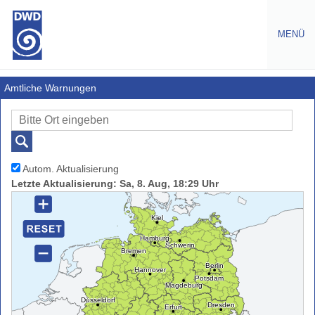
MENÜ
Warnungen
Amtliche Warnungen
Amtliche
Warnungen
Warnlagebericht
Autom. Aktualisierung
Warntabelle
Letzte Aktualisierung: Sa, 8. Aug, 18:29 Uhr
Wochenvorhersage
Wetterwarnungen
Europa
Gefahrenindizes
Gesundheit
Gefahrenindizes
-
(Wald-,