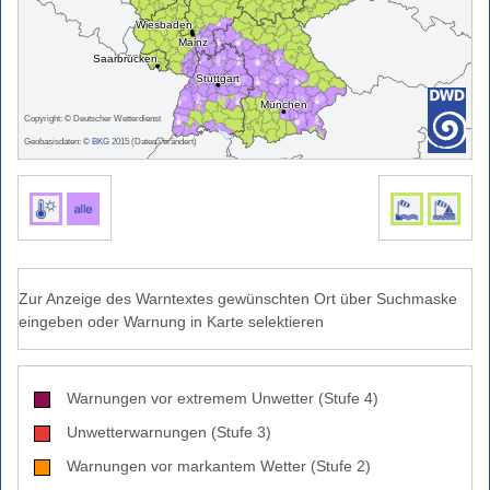
Grasbrand)
Warnindizes
Landwirtschaft
Farbskala
Copyright: © Deutscher Wetterdienst
Unwetterwarnkriterien
Geobasisdaten: ©
BKG
2015 (Daten verändert)
Wetterwarnkriterien
Binnenseewarnungen
Küstenwarnungen
Hitze-
und
Zur Anzeige des Warntextes gewünschten Ort über Suchmaske
UV-
eingeben oder Warnung in Karte selektieren
Warnungen
Windwarnskala
Warnungen vor extremem Unwetter (Stufe 4)
Hochwasserzentralen
Weitere
Unwetterwarnungen (Stufe 3)
Partner
Warnungen vor markantem Wetter (Stufe 2)